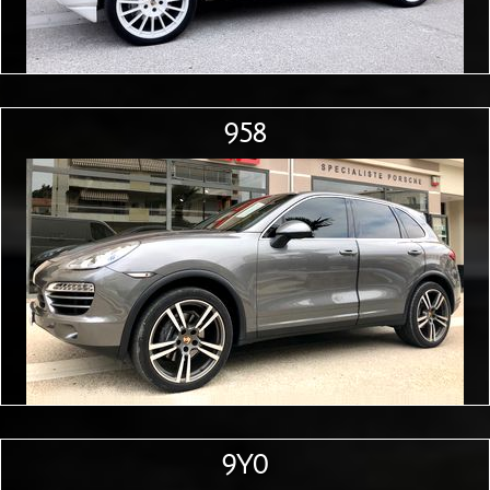
958
9Y0