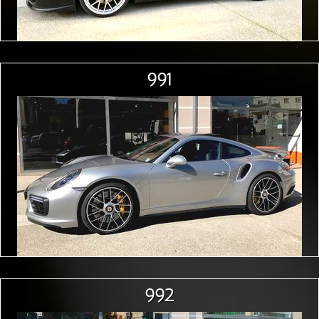
991
992