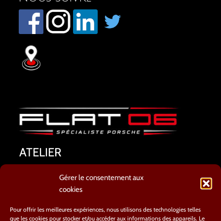
ATELIER
8 AVENUE CYRILLE BESSET
Gérer le consentement aux
06800 CAGNES SUR MER
cookies
TEL : 04.93.20.66.54
contact@flat06.fr
Pour offrir les meilleures expériences, nous utilisons des technologies telles
que les cookies pour stocker et/ou accéder aux informations des appareils. Le