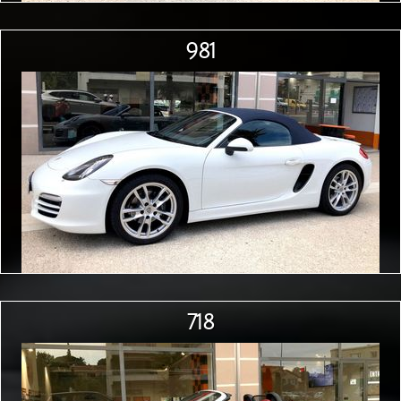
981
718