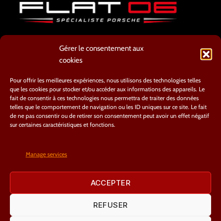
ATELIER
Gérer le consentement aux
8 AVENUE CYRILLE BESSET
cookies
06800 CAGNES SUR MER
TEL : 04.93.20.66.54
Pour offrir les meilleures expériences, nous utilisons des technologies telles
que les cookies pour stocker et/ou accéder aux informations des appareils. Le
contact@flat06.fr
fait de consentir à ces technologies nous permettra de traiter des données
telles que le comportement de navigation ou les ID uniques sur ce site. Le fait
de ne pas consentir ou de retirer son consentement peut avoir un effet négatif
sur certaines caractéristiques et fonctions.
Manage services
Nous suivre
ACCEPTER
REFUSER