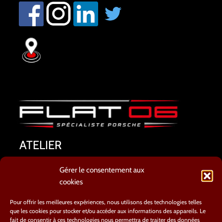
ATELIER
8 AVENUE CYRILLE BESSET
Gérer le consentement aux
06800 CAGNES SUR MER
cookies
TEL : 04.93.20.66.54
contact@flat06.fr
Pour offrir les meilleures expériences, nous utilisons des technologies telles
que les cookies pour stocker et/ou accéder aux informations des appareils. Le
fait de consentir à ces technologies nous permettra de traiter des données