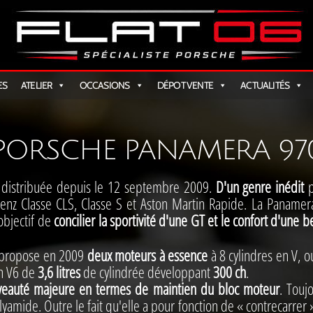
AT
ES
ATELIER
OCCASIONS
DÉPOT VENTE
ACTUALITÉS
PORSCHE PANAMERA 97
s
distribuée depuis le 12 septembre 2009.
D'un genre inédit
p
enz Classe CLS, Classe S et Aston Martin Rapide. La Panamer
bjectif de
concilier la sportivité d'une GT et le confort d'une b
 propose en 2009
deux moteurs à essence
à 8 cylindres en V, o
un V6 de
3,6 litres
de cylindrée développant
300 ch
.
veauté majeure en termes de maintien du bloc moteur
. Touj
olyamide. Outre le fait qu'elle a pour fonction de « contrecarre