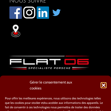
Nous suivre
ATELIER
Gérer le consentement aux
8 AVENUE CYRILLE BESSET
cookies
06800 CAGNES SUR MER
TEL : 04.93.20.66.54
Pour offrir les meilleures expériences, nous utilisons des technologies telles
que les cookies pour stocker et/ou accéder aux informations des appareils. Le
contact@flat06.fr
fait de consentir à ces technologies nous permettra de traiter des données