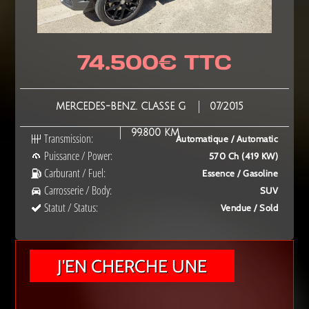
74.500€ TTC
MERCEDES-BENZ. CLASSE G
07/2015
99.800 KM
Transmission:
Automatique / Automatic
Puissance / Power:
570 Ch (419 KW)
Carburant / Fuel:
Essence / Gasoline
Carrosserie / Body:
SUV
Statut / Status:
Vendue / Sold
J'EN CHERCHE UNE